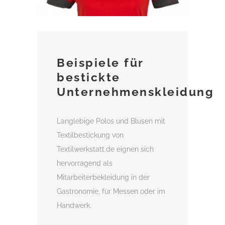
Beispiele für
bestickte
Unternehmenskleidung
Langlebige Polos und Blusen mit
Textilbestickung von
Textilwerkstatt.de eignen sich
hervorragend als
Mitarbeiterbekleidung in der
Gastronomie, für Messen oder im
Handwerk.