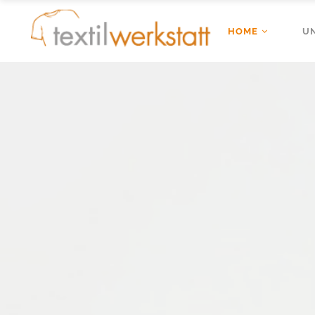
HOME
U