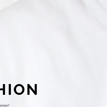
HION
ehmen?