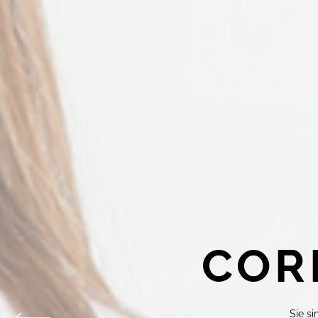
COR
Sie s